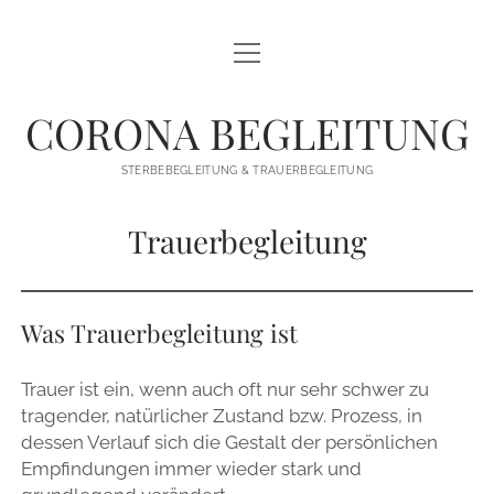
Menü
HOME
öffnen
PUBLIKATIONEN
CORONA BEGLEITUNG
STERBEBEGLEITUNG
STERBEBEGLEITUNG & TRAUERBEGLEITUNG
TRAUERBEGLEITUNG
Trauerbegleitung
ÜBER UNS
DATENSCHUTZ
Was Trauerbegleitung ist
IMPRESSUM
Trauer ist ein, wenn auch oft nur sehr schwer zu
twitter
facebook
instagram
email
phone
telegram
tragender, natürlicher Zustand bzw. Prozess, in
dessen Verlauf sich die Gestalt der persönlichen
Empfindungen immer wieder stark und